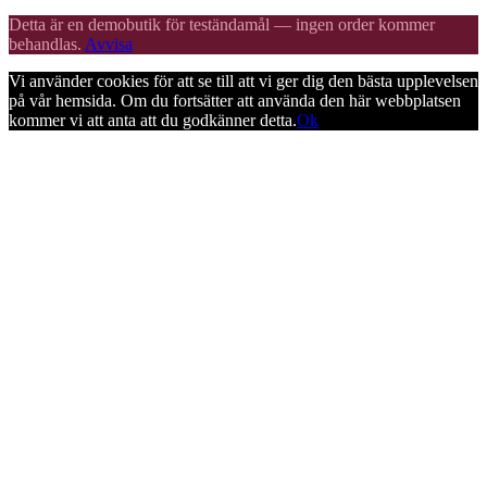
Detta är en demobutik för teständamål — ingen order kommer
behandlas.
Avvisa
Vi använder cookies för att se till att vi ger dig den bästa upplevelsen
på vår hemsida. Om du fortsätter att använda den här webbplatsen
kommer vi att anta att du godkänner detta.
Ok