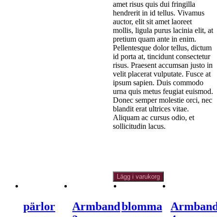
amet risus quis dui fringilla
hendrerit in id tellus. Vivamus
auctor, elit sit amet laoreet
mollis, ligula purus lacinia elit, at
pretium quam ante in enim.
Pellentesque dolor tellus, dictum
id porta at, tincidunt consectetur
risus. Praesent accumsan justo in
velit placerat vulputate. Fusce at
ipsum sapien. Duis commodo
urna quis metus feugiat euismod.
Donec semper molestie orci, nec
blandit erat ultrices vitae.
Aliquam ac cursus odio, et
sollicitudin lacus.
300.00
kr
I lager
Lägg i varukorg
pärlor
Armband
blomma
Armban