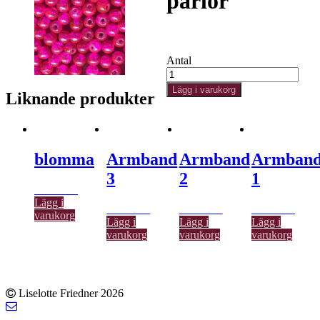
pärlor
300.00
kr
Antal
Lägg i varukorg
Liknande produkter
blomma
Armband
Armband
Armban
3
2
1
300.00
kr
Lägg i
300.00
kr
300.00
kr
300.00
kr
varukorg
Lägg i
Lägg i
Lägg i
varukorg
varukorg
varukorg
Liselotte Friedner 2026